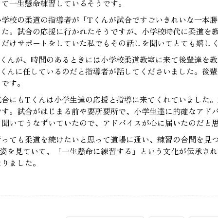
って一生懸命練習しているそうです。
小学校の柔道の指導者が「Tくんが試合ですごいきれいな一本
した。試合の応援に行かれたそうですが、小学校時代に柔道を
しだけサポートをしていた私でもその話しを聞いてとても嬉し
Tくんが、時間のあるときには小学校柔道教室に来て後輩達を
Tくんに任しているのだと指導者が話してくださいました。後輩
うです。
試合にもTくんは小学生達の応援と指導に来てくれていました
です。試合がはじまる前や要所要所で、小学生達に的確なアド
し聞いてうなずいていたので、アドバイスが心に届いたのだと
行っても柔道を続けたいと思って道場に通い、練習の合間を見
の姿を見ていて、「一生懸命に練習する」という文化が伝承され
なりました。