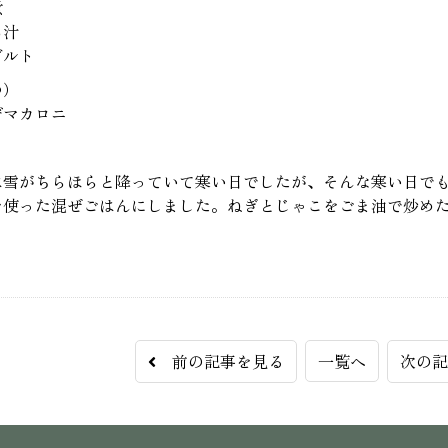
煮
ろ汁
グルト
つ）
ザマカロニ
は雪がちらほらと降っていて寒い日でしたが、そんな寒い日で
を使った混ぜごはんにしました。ねぎとじゃこをごま油で炒め
前の記事を見る
一覧へ
次の