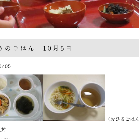
うのごはん 10月5日
0/05
（おひるごは
ね丼