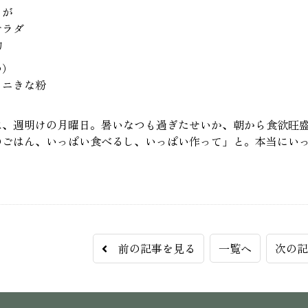
ゃが
サラダ
物
つ）
ロニきな粉
は、週明けの月曜日。暑いなつも過ぎたせいか、朝から食欲旺
のごはん、いっぱい食べるし、いっぱい作って」と。本当にい
。
前の記事を見る
一覧へ
次の