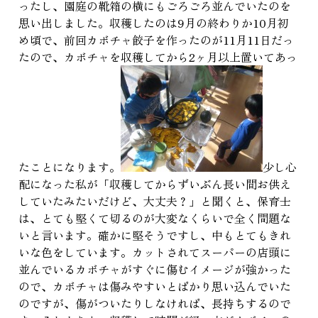
ったし、園庭の靴箱の横にもごろごろ並んでいたのを
思い出しました。収穫したのは9月の終わりか10月初
め頃で、前回カボチャ餃子を作ったのが11月11日だっ
たので、カボチャを収穫してから2ヶ月以上置いてあっ
たことになります。
少し心
配になった私が「収穫してからずいぶん長い間お供え
していたみたいだけど、大丈夫？」と聞くと、保育士
は、とても堅くて切るのが大変なくらいで全く問題な
いと言います。確かに堅そうですし、中もとてもきれ
いな色をしています。カットされてスーパーの店頭に
並んでいるカボチャがすぐに傷むイメージが強かった
ので、カボチャは傷みやすいとばかり思い込んでいた
のですが、傷がついたりしなければ、長持ちするので