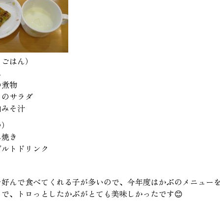
るごはん）
ん
の煮物
きのサラダ
山みそ汁
つ）
み焼き
グルトドリンク
を好んで食べてくれる子が多いので、今年度はかぶのメニュー
クで、トロっとしたかぶがとても美味しかったです😊