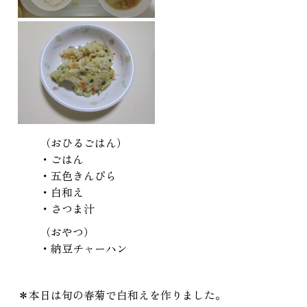
（おひるごはん）
・ごはん
・五色きんぴら
・白和え
・さつま汁
（おやつ）
・納豆チャーハン
＊本日は旬の春菊で白和えを作りました。