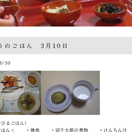
うのごはん 3月10日
3/10
るごはん）
ん< ・焼魚 ・切干大根の煮物 ・けんちん汁