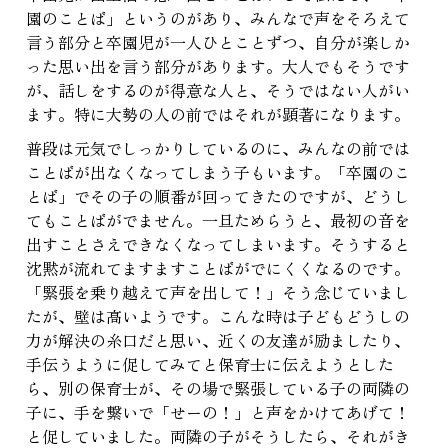
園のことば」というのがあり、みんなで声をそろえて
言う部分と卒園児が一人ひとことずつ、自分が楽しか
った思い出を言う部分があります。大人でもそうです
が、話しをするのが得意な人と、そうではない人がい
ます。特に大勢の人の前ではそれが顕著になります。
普段は元気でしっかりしているのに、みんなの前では
ことばが出なくなってしまう子もいます。「卒園のこ
とば」でその子の順番が回ってきたのですが、どうし
てもことばがでません。一旦ためらうと、最初の音を
出すことさえできなくなってしまいます。そうすると
沈黙が流れてますますことばがでにくくなるのです。
「緊張を乗り越えて声を出して！」そう念じていまし
たが、壁は高いようです。こんな時は子どもどうしの
力が解決の糸口だと思い、近くの友達が励ましたり、
手伝うように促してみてと保育士に伝えようとした
ら、別の保育士が、その場で緊張している子の両隣の
子に、手を繋いで「せーの！」と声をかけてあげて！
と促していました。両隣の子がそうしたら、それがき