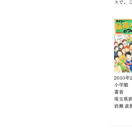
スで、
2010
小学館
著者
埼玉県狭
岩瀨 直