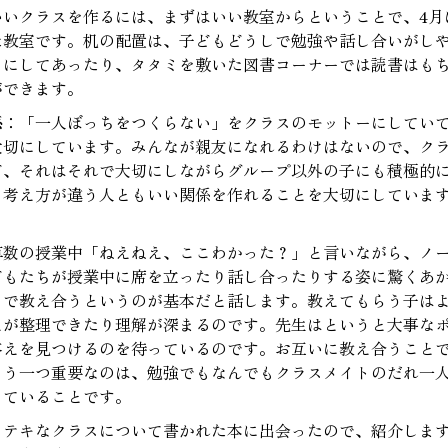
いいクラスを作るには、まずはいい教室からということで、4月
た教室です。机の配置は、子どもどうしで勉強や話し合いがしや
うにしてあったり、タタミを敷いた図書コーナーでは読書はも
ができます。
係
：「一人ぼっちをつくらない」をクラスのモットーにしてい
大切にしています。みんなが親友になれるわけはないので、ク
ど、それはそれで大切にしながらグループ以外の子にも積極的
。考え方が違う人ともいい関係を作れることを大切にしていま
。
算数の授業中「ねえねえ、ここわかった？」と言いながら、ノ
どもたちが授業中に席を立ったり話し合ったりする姿に驚くあ
しで教え合うというのが基本だと話します。教えてもらう子は
えが整理できたり理解が深まるのです。先生はというと大事な
答えを見つけるのを待っているのです。お互いに教え合うこと
もう一つ重要なのは、勉強でもなんでもクラスメイトのだれ一
していることです。
ステキなクラスについて書かれた本に出会ったので、紹介しま