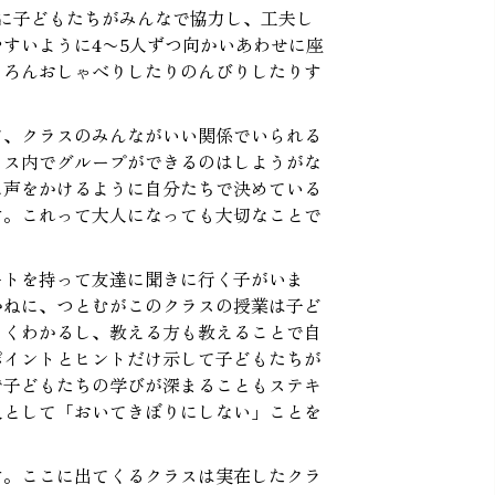
に子どもたちがみんなで協力し、工夫し
すいように4〜5人ずつ向かいあわせに座
ちろんおしゃべりしたりのんびりしたりす
て、クラスのみんながいい関係でいられる
ラス内でグループができるのはしようがな
に声をかけるように自分たちで決めている
す。これって大人になっても大切なことで
ートを持って友達に聞きに行く子がいま
かねに、つとむがこのクラスの授業は子ど
よくわかるし、教える方も教えることで自
ポイントとヒントだけ示して子どもたちが
で子どもたちの学びが深まることもステキ
人として「おいてきぼりにしない」ことを
す。ここに出てくるクラスは実在したクラ