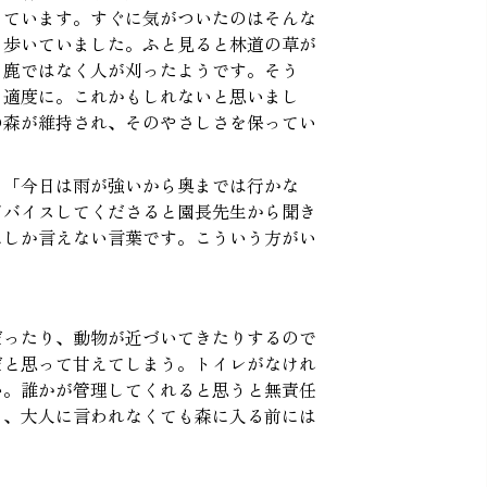
しています。すぐに気がついたのはそんな
ら歩いていました。ふと見ると林道の草が
。鹿ではなく人が刈ったようです。そう
も適度に。これかもしれないと思いまし
の森が維持され、そのやさしさを保ってい
、「今日は雨が強いから奥までは行かな
ドバイスしてくださると園長先生から聞き
にしか言えない言葉です。こういう方がい
だったり、動物が近づいてきたりするので
だと思って甘えてしまう。トイレがなけれ
い。誰かが管理してくれると思うと無責任
と、大人に言われなくても森に入る前には