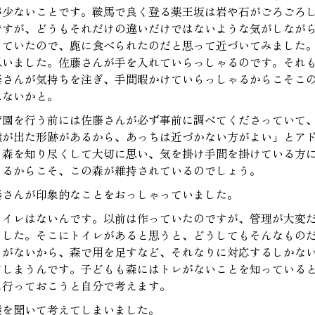
が少ないことです。鞍馬で良く登る薬王坂は岩や石がごろごろ
ですが、どうもそれだけの違いだけではないような気がしなが
っていたので、鹿に食べられたのだと思って近づいてみました
思いました。佐藤さんが手を入れていらっしゃるのです。それ
藤さんが気持ちを注ぎ、手間暇かけていらっしゃるからこそこ
はないかと。
育園を行う前には佐藤さんが必ず事前に調べてくださっていて
熊が出た形跡があるから、あっちは近づかない方がよい」とア
。森を知り尽くして大切に思い、気を掛け手間を掛けている方
ゃるからこそ、この森が維持されているのでしょう。
藤さんが印象的なことをおっしゃっていました。
トイレはないんです。以前は作っていたのですが、管理が大変
ました。そこにトイレがあると思うと、どうしてもそんなもの
うがないから、森で用を足すなど、それなりに対応するしかな
てしまうんです。子どもも森にはトレがないことを知っている
に行っておこうと自分で考えます。
葉を聞いて考えてしまいました。