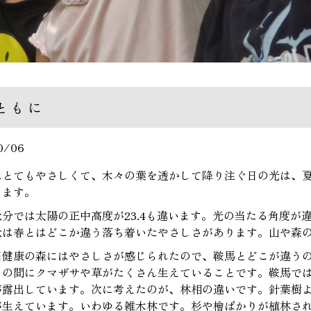
ともに
0/06
はとてもやさしくて、木々の葉を透かして降り注ぐ日の光は、
します。
秋分では太陽の正中高度が23.4も違います。光の当たる角度が
秋は春とはどこか違う落ち着いたやさしさがあります。山や森
田健康の森にはやさしさが感じられたので、鞍馬とどこが違う
々の間にクマザサや草がたくさん生えていることです。鞍馬で
が露出しています。次に考えたのが、林相の違いです。針葉樹
が生えています。いわゆる雑木林です。杉や檜ばかりが植林さ