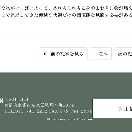
利な物がいっぱいあって、あれもこれもと身のまわりに物が増
今まで追求してきた便利や快適だけの価値観を見直す必要があ
前の記事を見る
一覧へ
次の
園
〒601-1111
京都府京都市左京区鞍馬本町1074
採用
TEL:075-741-2212 FAX:075-741-2906
©️Kuramayama Hoikuen