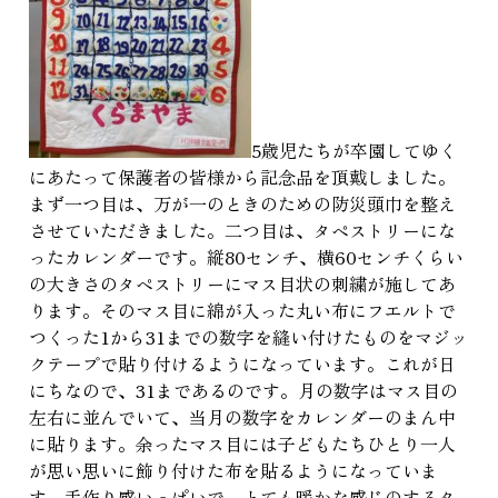
5歳児たちが卒園してゆく
にあたって保護者の皆様から記念品を頂戴しました。
まず一つ目は、万が一のときのための防災頭巾を整え
させていただきました。二つ目は、タペストリーにな
ったカレンダーです。縦80センチ、横60センチくらい
の大きさのタペストリーにマス目状の刺繍が施してあ
ります。そのマス目に綿が入った丸い布にフエルトで
つくった1から31までの数字を縫い付けたものをマジッ
クテープで貼り付けるようになっています。これが日
にちなので、31まであるのです。月の数字はマス目の
左右に並んでいて、当月の数字をカレンダーのまん中
に貼ります。余ったマス目には子どもたちひとり一人
が思い思いに飾り付けた布を貼るようになっていま
す。手作り感いっぱいで、とても暖かな感じのするタ