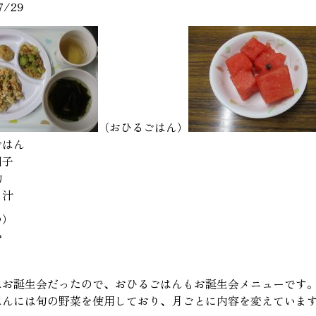
7/29
（おひるごはん）
ごはん
団子
物
し汁
つ）
か
はお誕生会だったので、おひるごはんもお誕生会メニューです
はんには旬の野菜を使用しており、月ごとに内容を変えています