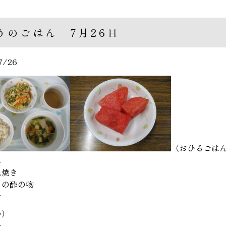
うのごはん 7月26日
7/26
（おひるごは
ん
ね焼き
めの酢の物
汁
つ）
か