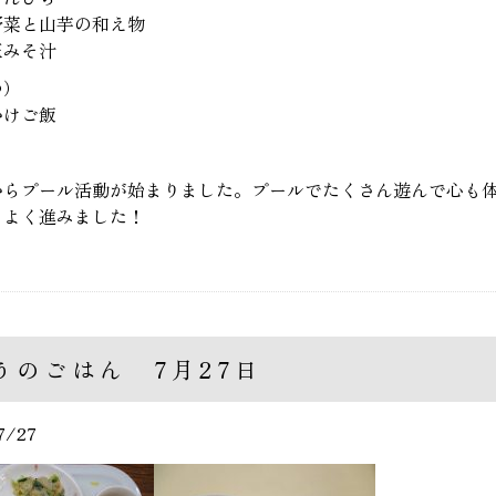
野菜と山芋の和え物
玉みそ汁
つ）
かけご飯
からプール活動が始まりました。プールでたくさん遊んで心も
もよく進みました！
うのごはん 7月27日
7/27