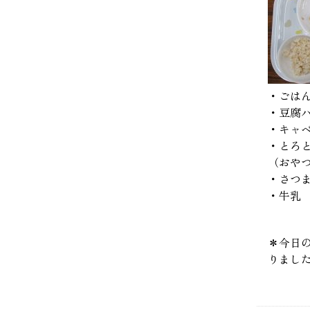
・ごは
・豆腐
・キャ
・とろ
（おや
・さつ
・牛乳
＊今日
りまし