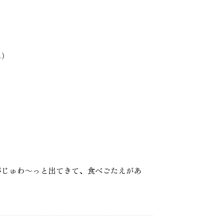
ん）
がじゅわ～っと出てきて、食べごたえがあ