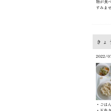
物が食
すみま
きょ
2022/0
・ごは
・五色