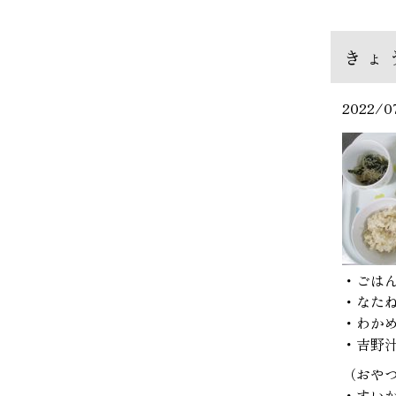
きょ
2022/0
・ごは
・なた
・わか
・吉野
（おや
・すい