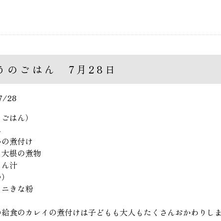
うのごはん 7月28日
7/28
るごはん）
ん
いの煮付け
り大根の煮物
ちん汁
つ）
ロニきな粉
の給食のカレイの煮付けは子どもも大人もたくさんおかわりし