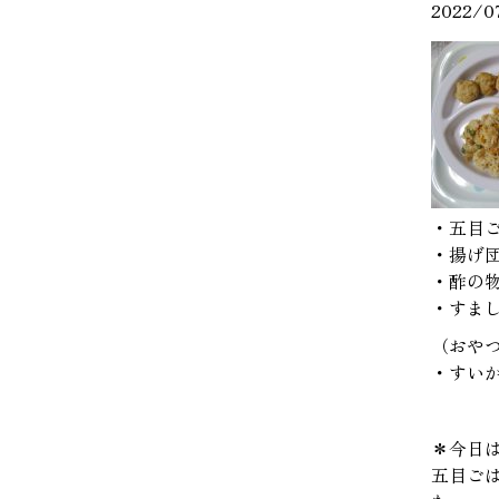
2022/0
・五目
・揚げ
・酢の
・すま
（おや
・すい
＊今日
五目ご