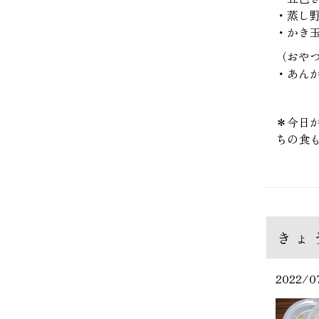
・蒸し
・かき
（おや
・あん
＊今日
ちの食
きょ
2022/0