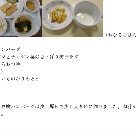
（おひるごは
ん
ハンバーグ
ベツとチンゲン菜のさっぱり梅サラダ
とろおつゆ
つ）
まいものかりんとう
の豆腐ハンバーグは少し厚めで少し大きめに作りました。肉汁
た。