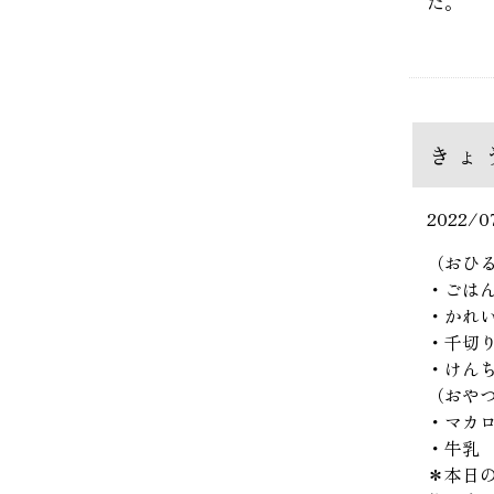
た。
きょ
2022/0
（おひ
・ごは
・かれ
・千切
・けん
（おや
・マカ
・牛乳
＊本日